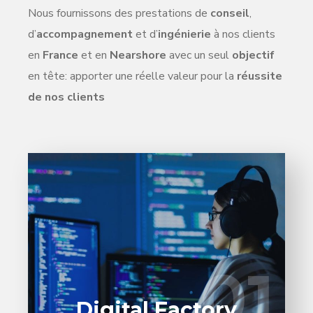
Nous fournissons des prestations de
conseil
,
d’
accompagnement
et d’
ingénierie
à nos clients
en
France
et en
Nearshore
avec un seul
objectif
en tête: apporter une réelle valeur pour la
réussite
de nos clients
Confiez la réalisation de vos projets
logiciels à nos experts en architecture, en
design UI/UX et en développement et
01
01
qualification logiciels.
EN SAVOIR PLUS
Digital Factory