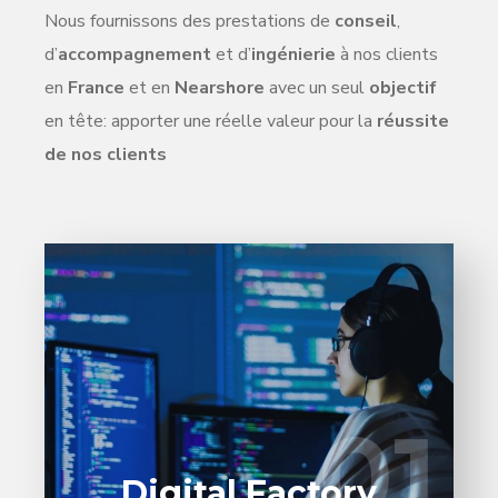
Nous fournissons des prestations de
conseil
,
d’
accompagnement
et d’
ingénierie
à nos clients
en
France
et en
Nearshore
avec un seul
objectif
en tête: apporter une réelle valeur pour la
réussite
de nos clients
Confiez la réalisation de vos projets
logiciels à nos experts en architecture, en
design UI/UX et en développement et
01
01
qualification logiciels.
EN SAVOIR PLUS
Digital Factory