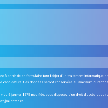
ec à partir de ce formulaire font l’objet d’un traitement informatique
votre candidature. Ces données seront conservées au maximum durant de
 » du 6 janvier 1978 modifiée, vous disposez d’un droit d’accès et de re
act@aliantec.co