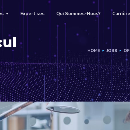
es
Expertises
Qui Sommes-Nous?
Carrièr
cul
HOME
JOBS
OF