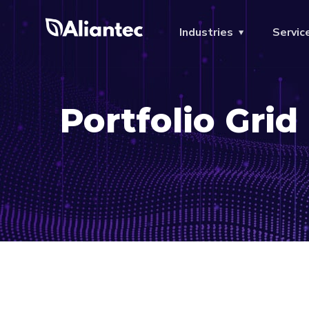
Industries
Servic
Portfolio Grid