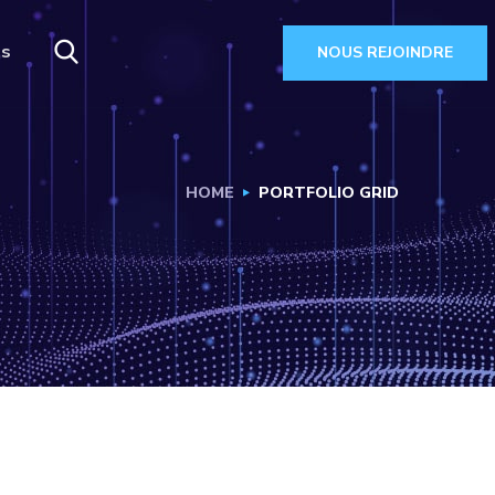
es
NOUS REJOINDRE
HOME
PORTFOLIO GRID